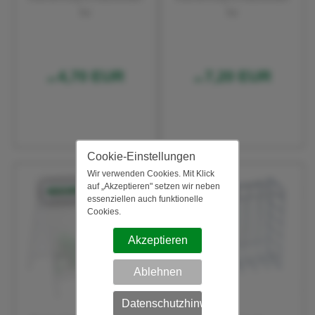
für
für
4,70 EUR
7,20 EUR
ab
ab
Cookie-Einstellungen
Wir verwenden Cookies. Mit Klick
auf „Akzeptieren" setzen wir neben
essenziellen auch funktionelle
Cookies.
Akzeptieren
Ablehnen
Datenschutzhinweis