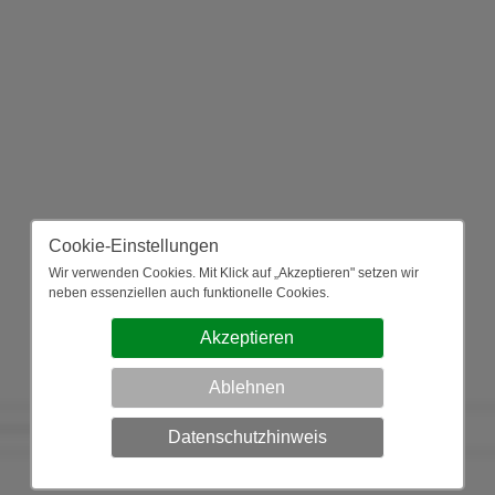
Cookie-Einstellungen
Wir verwenden Cookies. Mit Klick auf „Akzeptieren" setzen wir
neben essenziellen auch funktionelle Cookies.
Akzeptieren
Ablehnen
_____________________________
Datenschutzhinweis