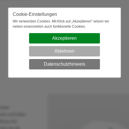
Cookie-Einstellungen
Wir verwenden Cookies. Mit Klick auf „Akzeptieren" setzen wir
neben essenziellen auch funktionelle Cookies.
Akzeptieren
Ablehnen
Datenschutzhinweis
schten
Innen und Außen
llung sind,
 dann bei der