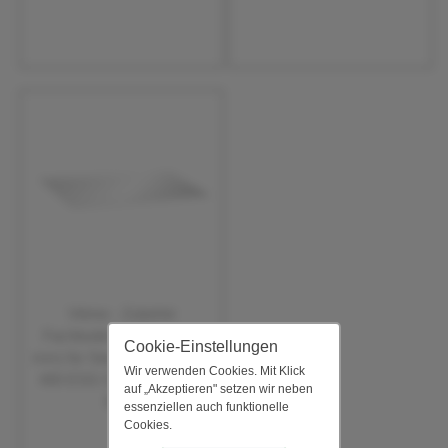
Vitrine - Zubehör
Fachboden (1.500 x 500
Cookie-Einstellungen
mm) für Standvitrine Modell
Wir verwenden Cookies. Mit Klick
400 ESG-Sicherheitsglas
auf „Akzeptieren" setzen wir neben
6mm
essenziellen auch funktionelle
Cookies.